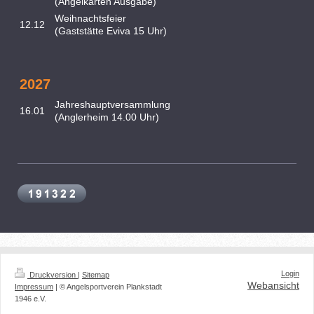
(Angelkarten Ausgabe)
Weihnachtsfeier
12.12
(Gaststätte Eviva 15 Uhr)
2027
Jahreshauptversammlung
16.01
(Anglerheim 14.00 Uhr)
Login
Druckversion
|
Sitemap
Webansicht
Impressum
| © Angelsportverein Plankstadt
1946 e.V.