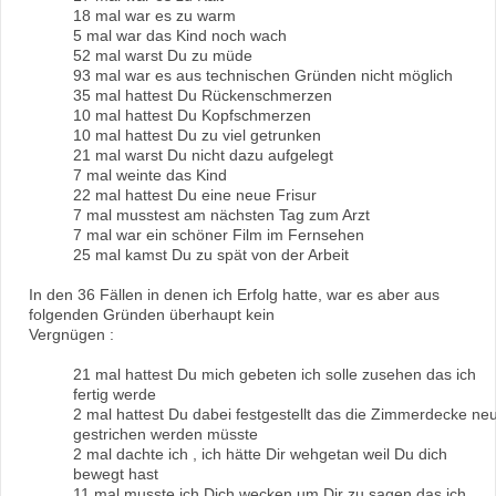
18 mal war es zu warm
5 mal war das Kind noch wach
52 mal warst Du zu müde
93 mal war es aus technischen Gründen nicht möglich
35 mal hattest Du Rückenschmerzen
10 mal hattest Du Kopfschmerzen
10 mal hattest Du zu viel getrunken
21 mal warst Du nicht dazu aufgelegt
7 mal weinte das Kind
22 mal hattest Du eine neue Frisur
7 mal musstest am nächsten Tag zum Arzt
7 mal war ein schöner Film im Fernsehen
25 mal kamst Du zu spät von der Arbeit
In den 36 Fällen in denen ich Erfolg hatte, war es aber aus
folgenden Gründen überhaupt kein
Vergnügen :
21 mal hattest Du mich gebeten ich solle zusehen das ich
fertig werde
2 mal hattest Du dabei festgestellt das die Zimmerdecke ne
gestrichen werden müsste
2 mal dachte ich , ich hätte Dir wehgetan weil Du dich
bewegt hast
11 mal musste ich Dich wecken um Dir zu sagen das ich