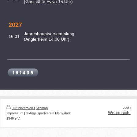
(Gaststätte Eviva 15 Uhr)
2027
Jahreshauptversammlung
16.01
(Anglerheim 14.00 Uhr)
Login
Druckversion
|
Sitemap
Webansicht
Impressum
| © Angelsportverein Plankstadt
1946 e.V.