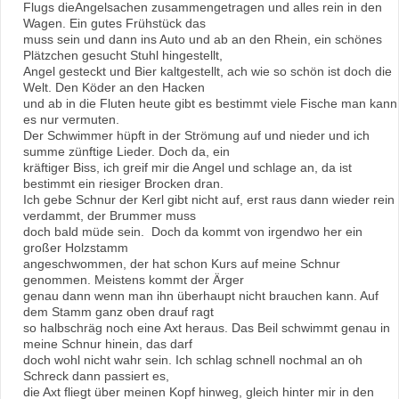
Flugs die
Angelsachen zusammengetragen und alles rein in den
Wagen. Ein gutes Frühstück das
muss sein
und dann ins Auto und ab an den Rhein, ein schönes
Plätzchen gesucht Stuhl
hingestellt,
Angel gesteckt und Bier kaltgestellt
, ach wie so schön ist doch die
Welt
. Den Köder an den Hacken
und ab in die Fluten heute gibt es bestimmt viele Fische man kann
es nur vermuten.
Der Schwimmer hüpft in der Strömung auf und nieder und ich
summe zünftige Lieder. Doch da, ein
kräftiger Biss, ich greif mir die Angel und schlage an, da ist
bestimmt ein riesiger Brocken dran.
Ich gebe Schnur der Kerl gibt nicht auf, erst raus dann wieder rein
verdammt, der Brummer muss
doch bald müde sein. Doch da kommt von irgendwo her ein
großer Holzstamm
angeschwommen,
der hat schon Kurs auf meine Schnur
genommen. Meistens kommt der Ärger
genau dann wenn
man ihn überhaupt nicht brauchen kann. Auf
dem Stamm ganz oben drauf ragt
so halbschräg
noch eine Axt heraus. Das Beil schwimmt genau in
meine Schnur hinein, das darf
doch wohl nicht
wahr sein. Ich schlag schnell nochmal an oh
Schreck dann passiert es,
die Axt fliegt über meinen
Kopf hinweg, gleich hinter mir in den