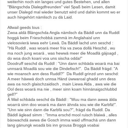
weiterhin noch ein langes und gutes Bestehen, und allen
"Blängschda Dialegdfreunden" viel Spaß beim Lesen, damit
unser Dialegd mal wieder benutzt wird und dahin kommt wo er
auch hingehört nämlisch zu dä Laid.
Allwail geeds lous :
Zwoa aldä Blängschda Angla nämlisch da Bäddl unn da Ruddl
hoggä beim Frieschobbä zammä im Anglahaisl unn
vielosovierä iwwa eehr Lewä. Da Bäddl lachd unn seschd :
"Hä Ruddl , was woarä meer fria va zwoa dollä Heschd , wu
ma noch jung woarä , was hewwä meer die Moadlä gäjoagd ,
do woa doch koani voa uns sischa odda!"
Doodruff seschd da Ruddl : "Unn dann schbäda woarä ma bai
unnsarä Moadlä sou wie die Dindefisch!". Da Bäddl frägd: "A
wie moansch ann dess Ruddl?" Da Ruddl grinzd unn seschd:
A meer häwwä doch unnsa Händ üwwaroal ghadd unn dess
awa oa noch glaischzaidisch , main Liewa Alda , awa wie die
Ool dess woarä ma nie , meer sinn koam hinnänaigschlubbd
gell?"
Ä Wail schbäda seschd da Bäddl : "Wuu ma dann awwa älda
woarrä sinn doo woarä ma dann ähnda sou wie die Karbfä!".
"Unn wie sinn dann die Karbfä sou?", frägd da Ruddl. Da
Bäddl äglead simm : "Imma erschd mool ruisch blaiwä , alles
bäowachdä awwa die Gosch imma waid uffmachä unn dann
lang gänungk woadä bis inn grousa Broggä voabai