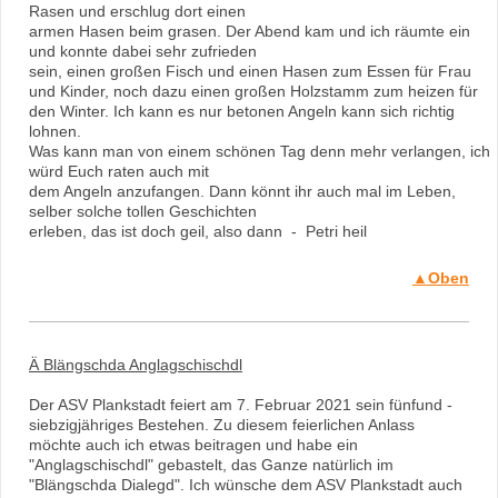
Rasen und erschlug dort einen
armen Hasen beim grasen.
Der Abend kam und ich räumte ein
und konnte dabei sehr zufrieden
sein, einen großen Fisch und
einen Hasen zum Essen für Frau
und Kinder, noch dazu einen großen Holzstamm zum heizen für
den Winter. Ich kann es nur betonen Angeln kann sich richtig
lohnen.
Was kann man von einem schönen Tag denn mehr verlangen, ich
würd Euch raten auch mit
dem Angeln anzufangen. Dann
könnt ihr auch mal im Leben,
selber solche tollen Geschichten
erleben, das ist doch geil, also dann - Petri heil
▲Oben
Ä Blängschda Anglagschischdl
Der ASV Plankstadt feiert am 7. Februar 2021 sein fünfund -
siebzigjähriges Bestehen. Zu diesem feierlichen Anlass
möchte auch ich etwas beitragen und habe ein
"Anglagschischdl" gebastelt, das Ganze natürlich im
"Blängschda Dialegd". Ich wünsche dem ASV Plankstadt auch