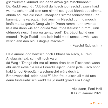
gschwummä kummd unn dann awwa glai zuschnabbä!"
Da Ruddl seschd : "A Bäddl du hosch joo reschd , awwa haid
wu ma schunn ald sinn unn nimmi sou guud kännä doo simma
ähnda sou wie die Walä , moajends simma tonneschwea unn
kummä ums vareggä nädd ausimm Neschd , unn danooch
loafä ma da ganzä Doag wie im Droan rumm , unn owends
liejä ma dann wie änn douda Wal uff da Kaudsch rumm , unn
ofdmools rieschä ma oa genau sou!" Da Bäddl lachd unn
moand : "Hajo Ruddl , sou isch hald mool unnsa Lewä , was
wilsch ann doo blous dagejä machä?"
( Faschd fäddisch ! )
Hald ämool, doo hewisch noch Ebbäss va aisch, ä uraldi
Anglawaishaid, schnell noch va uff
dä Weg : "Dengd ehr ma all imma droa baim Fischessä wann
ehr aisch iwwa die viele Greedlä äijadd, denn jeda Fisch hood
hald ämool Greedä, - a schunschd wärs doch ä
Broodwoaschd, odda nädd?!" Unn freud aisch all midd uns,
denn fünfäsiebzisch wädd ma jo nädd groad allä Doag!
Alla dann, Petri Heil
K.G.im Januar 2021
▲Oben